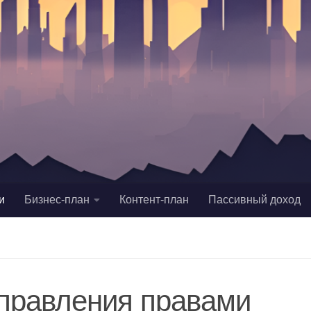
и
Бизнес-план
Контент-план
Пассивный доход
управления правами