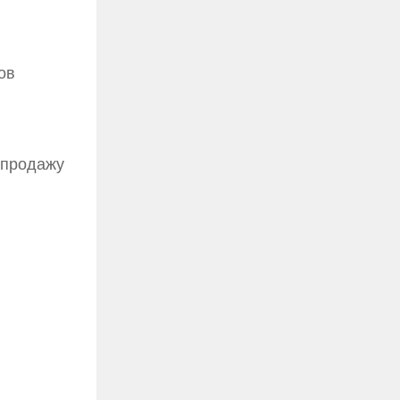
ов
 продажу