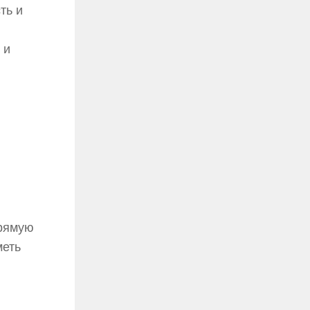
ть и
 и
прямую
меть