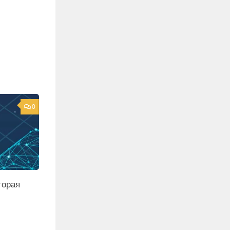
0
торая