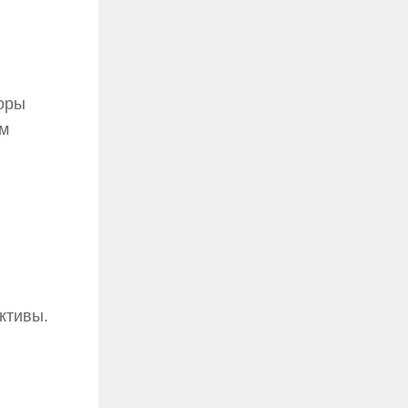
торы
ам
ктивы.