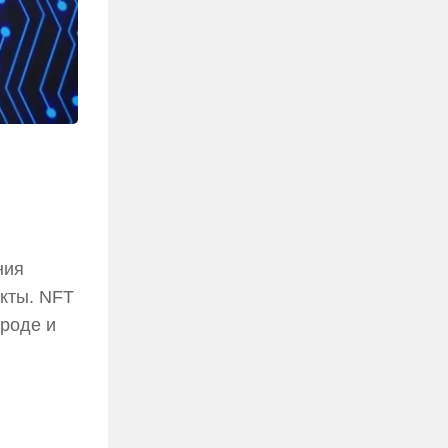
ния
екты. NFT
 роде и